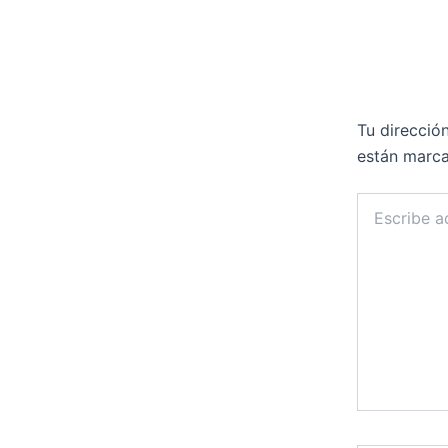
Deja un 
Tu direcció
están marc
Escribe
aquí...