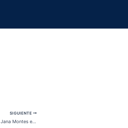
otion
SIGUIENTE
Nuevo título para Jana Montes en el FIP Rise La Palma