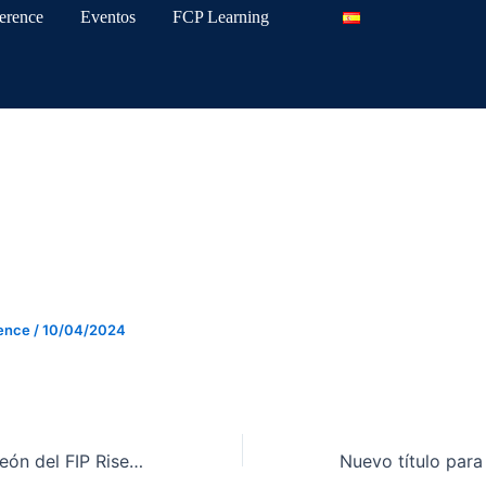
erence
Eventos
FCP Learning
Montes conquista el FIP Prom
ecia
rence
/
10/04/2024
Belar Vera, campeón del FIP Rise El Cairo